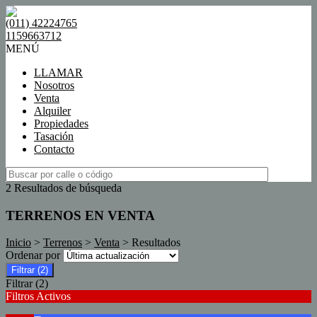
(011) 42224765
1159663712
MENÚ
LLAMAR
Nosotros
Venta
Alquiler
Propiedades
Tasación
Contacto
2 Resultados de búsqueda
TERRENOS EN VENTA
Inicio
>
Terrenos
>
Venta
> Resultados
Ordenar por
Filtrar
(2)
Filtrar
(2)
Filtros Activos